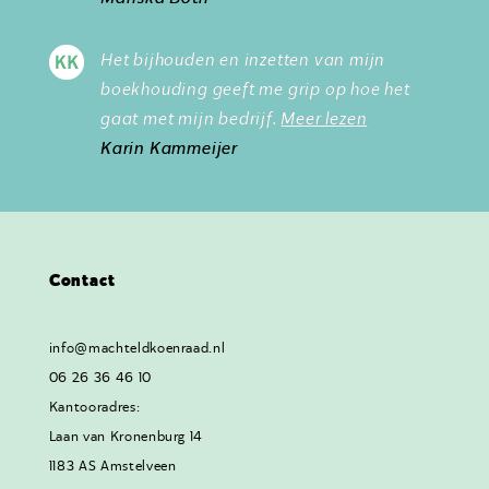
Het bijhouden en inzetten van mijn
boekhouding geeft me grip op hoe het
gaat met mijn bedrijf.
Meer lezen
Karin Kammeijer
Contact
info@machteldkoenraad.nl
06 26 36 46 10
Kantooradres:
Laan van Kronenburg 14
1183 AS Amstelveen