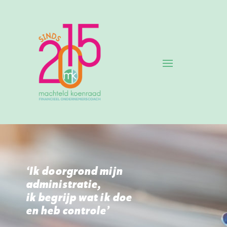
‘Ik doorgrond mijn
administratie,
ik begrijp wat ik doe
en heb controle’