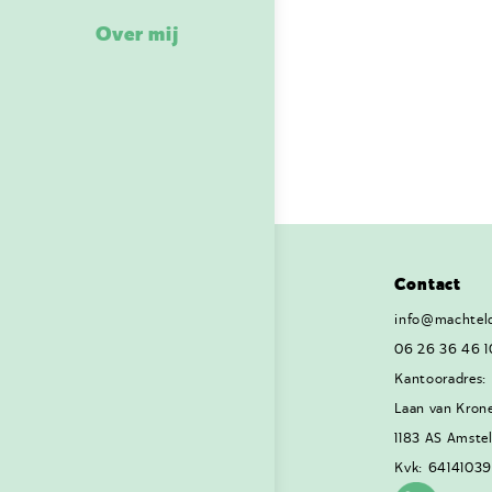
Over mij
Contact
info@machteld
06 26 36 46 1
Kantooradres:
Laan van Kron
1183 AS Amste
Kvk: 64141039