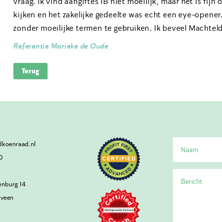
vraag. Ik vind aangiftes IB niet moeilijk, maar het is fij
kijken en het zakelijke gedeelte was echt een eye-opener.
zonder moeilijke termen te gebruiken. Ik beveel Machtel
Referentie Marieke de Oude
Terug
koenraad.nl
0
enburg 14
lveen