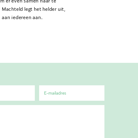
n om er even samen naar te
 Machteld legt het helder uit,
d aan iedereen aan.