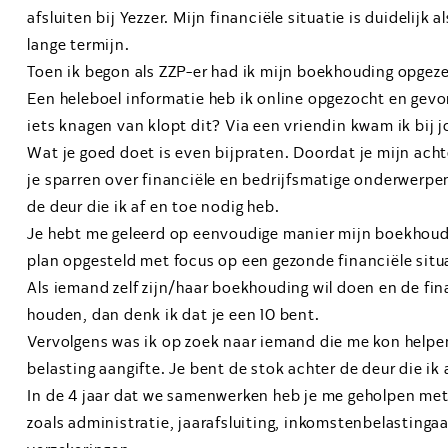
afsluiten bij Yezzer. Mijn financiële situatie is duidelijk
lange termijn.
Toen ik begon als ZZP-er had ik mijn boekhouding opgez
Een heleboel informatie heb ik online opgezocht en gevo
iets knagen van klopt dit? Via een vriendin kwam ik bij j
Wat je goed doet is even bijpraten. Doordat je mijn ach
je sparren over financiële en bedrijfsmatige onderwerpe
de deur die ik af en toe nodig heb.
Je hebt me geleerd op eenvoudige manier mijn boekhou
plan opgesteld met focus op een gezonde financiële situ
Als iemand zelf zijn/haar boekhouding wil doen en de fin
houden, dan denk ik dat je een 10 bent.
Vervolgens was ik op zoek naar iemand die me kon helpen
belasting aangifte. Je bent de stok achter de deur die ik 
In de 4 jaar dat we samenwerken heb je me geholpen met
zoals administratie, jaarafsluiting, inkomstenbelastinga