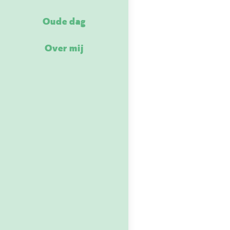
Oude dag
Over mij