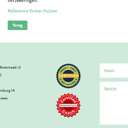
verzekeringen.
Referentie Esther Huijten
Terug
koenraad.nl
0
enburg 14
lveen