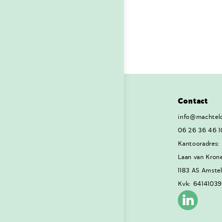
Contact
info@machteld
06 26 36 46 1
Kantooradres:
Laan van Kron
1183 AS Amste
Kvk: 64141039