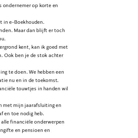
 als ondernemer op korte en
et in e-Boekhouden.
nden. Maar dan blijft er toch
ou.
tergrond kent, kan ik goed met
n. Ook ben je de stok achter
ding te doen. We hebben een
atie nu en in de toekomst.
anciële touwtjes in handen wil
 met mijn jaarafsluiting en
af en toe nodig heb.
 alle financiële onderwerpen
angifte en pensioen en